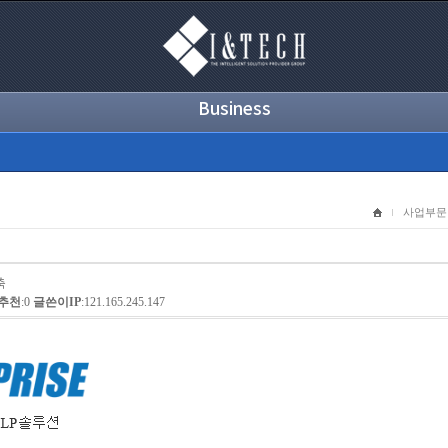
Business
사업부문
축
추천
:0
글쓴이IP
:121.165.245.147