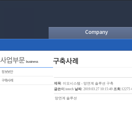
Company
사업부문
business
정보보안
구축사례
제목
: 이오시스템 - 망연계 솔루션 구축
글쓴이
:
intech
날짜
: 2019.03.27 10:15:49
조회
:12275
망연계 솔루션